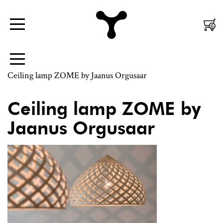
Nordic
Mobiili
0
Menüü
Design
Peamenüü
|
Külgpaani
Menüü
Jaanus
navigatsioon
Ceiling lamp ZOME by Jaanus Orgusaar
Orgusaar
Ceiling lamp ZOME by
Jaanus Orgusaar