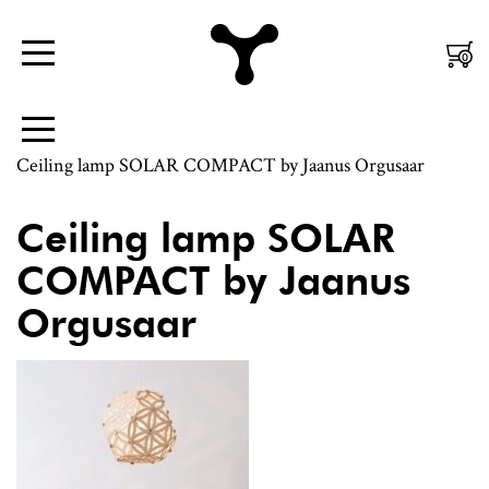
Nordic
Mobiili
0
Menüü
Design
Peamenüü
|
Külgpaani
Menüü
Jaanus
navigatsioon
Ceiling lamp SOLAR COMPACT by Jaanus Orgusaar
Orgusaar
Ceiling lamp SOLAR
COMPACT by Jaanus
Orgusaar