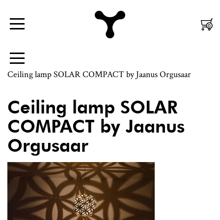
Nordic
Mobiili
0
Menüü
Design
Peamenüü
|
Külgpaani
Menüü
Jaanus
navigatsioon
Ceiling lamp SOLAR COMPACT by Jaanus Orgusaar
Orgusaar
Ceiling lamp SOLAR
COMPACT by Jaanus
Orgusaar