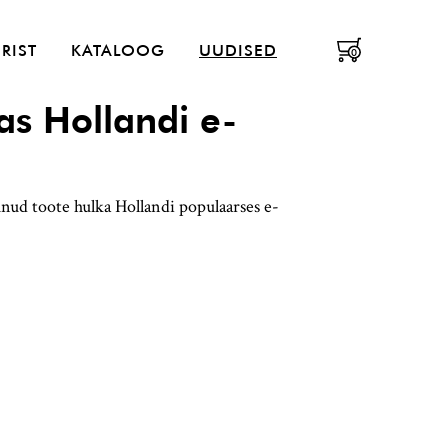
enüü
RIST
KATALOOG
UUDISED
0
as Hollandi e-
ud toote hulka Hollandi populaarses e-