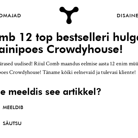
Nordic
Peam
OMAJAD
DISAINE
Design
|
b 12 top bestselleri hulg
Jaanus
sainipoes Crowdyhouse!
Orgusaar
rased uudised! Riiul Comb maandus eelmise aasta 12 enim müün
poes Crowdyhouse! Täname kõiki eelnevaid ja tulevasi kliente!
le meeldis see artikkel?
MEELDIB
SÄUTSU