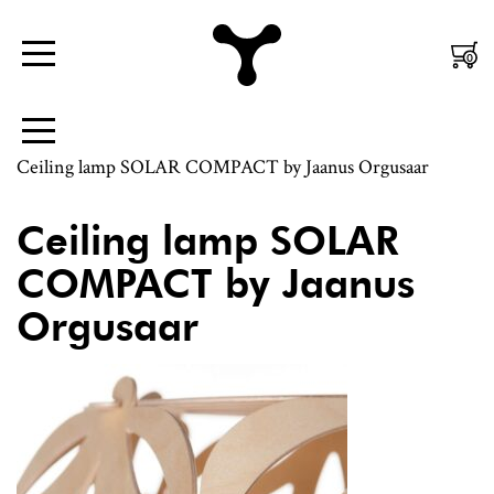
Nordic
Mobiili
0
Menüü
Design
Peamenüü
|
Külgpaani
Menüü
Jaanus
navigatsioon
Ceiling lamp SOLAR COMPACT by Jaanus Orgusaar
Orgusaar
Ceiling lamp SOLAR
COMPACT by Jaanus
Orgusaar