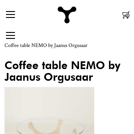
Nordic
Mobiili
0
Menüü
Design
Peamenüü
|
Külgpaani
Menüü
Jaanus
navigatsioon
Coffee table NEMO by Jaanus Orgusaar
Orgusaar
Coffee table NEMO by
Jaanus Orgusaar