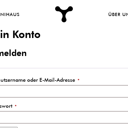
Nordic
Peam
INIHAUS
ÜBER U
Design
|
in Konto
Jaanus
Orgusaar
melden
Erforderlich
utzername oder E-Mail-Adresse
*
Erforderlich
swort
*