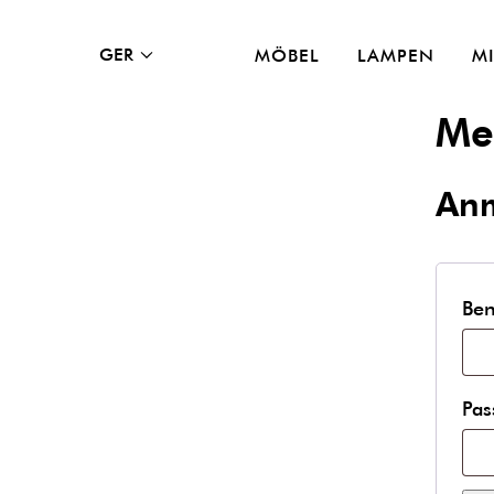
Peamenüü
Site
GER
MÖBEL
LAMPEN
M
language
Me
Külgpaani
navigatsioon
An
Ben
Pas