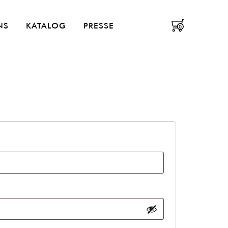
enüü
NS
KATALOG
PRESSE
0