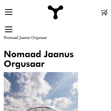
Nordic
Mobiili
0
Menüü
Design
Peamenüü
|
Külgpaani
Menüü
Jaanus
navigatsioon
Nomaad Jaanus Orgusaar
Orgusaar
Nomaad Jaanus
Orgusaar