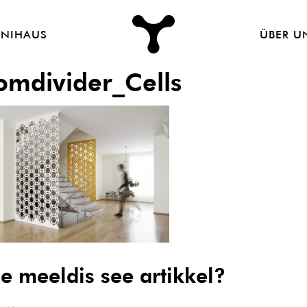
Nordic
Peam
INIHAUS
ÜBER U
Design
|
omdivider_Cells
Jaanus
Orgusaar
le meeldis see artikkel?