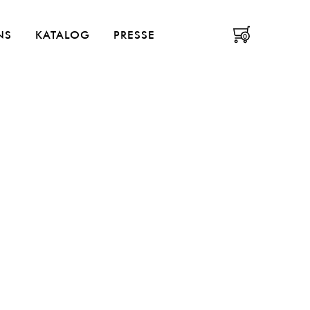
enüü
NS
KATALOG
PRESSE
0