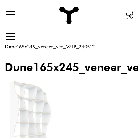
Nordic
Mobiili
0
Menüü
Design
Peamenüü
|
Külgpaani
Menüü
Jaanus
navigatsioon
Dune165x245_veneer_ver_WIP_240517
Orgusaar
Dune165x245_veneer_v